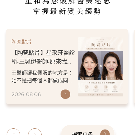
星和為您破解醫美迷思
掌握最新變美趨勢
陶瓷貼片
【陶瓷貼片】星采牙醫診
所-王珮伊醫師-原來我的
不愛笑，只是不喜歡自己
王醫師讓我佩服的地方是：
原本的牙齒
她不是把每個人都做成同一
種漂亮。 而是讓每個人變成
2026.08.06
更適合自己的樣子。 現...
探索更多