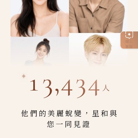
線上
客服
13,434
人
他們的美麗蛻變，星和與
您一同見證