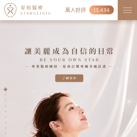
萬人好評
13,434