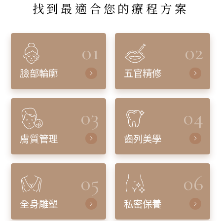
找到最適合您的療程方案
01
02
臉部輪廓
五官精修
03
04
膚質管理
齒列美學
05
06
全身雕塑
私密保養