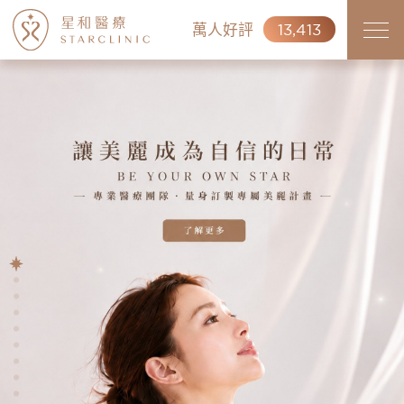
萬人好評
13,413