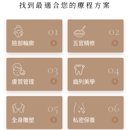
找到最適合您的療程方案
01
02
臉部輪廓
五官精修
03
04
膚質管理
齒列美學
05
06
全身雕塑
私密保養