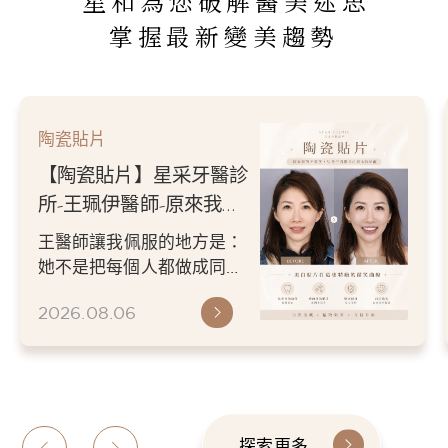
星和為您破解醫美迷思
掌握最新變美趨勢
陶瓷貼片
【陶瓷貼片】星采牙醫診
所-王珮伊醫師-原來我的
不愛笑，只是不喜歡自己
王醫師讓我佩服的地方是：
原本的牙齒
她不是把每個人都做成同一
種漂亮。 而是讓每個人變成
2026.08.06
更適合自己的樣子。 現...
探索更多