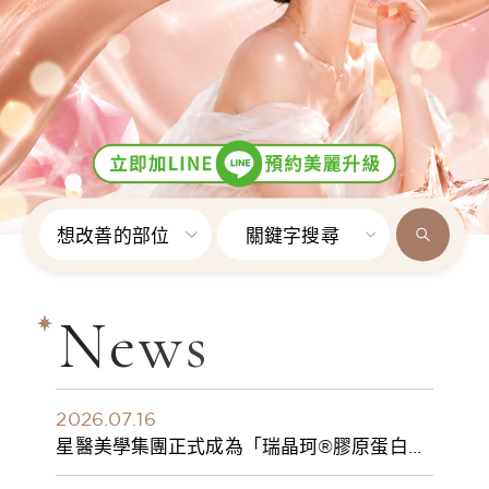
想改善的部位
關鍵字搜尋
News
2026.07.16
星醫美學集團正式成為「瑞晶珂®膠原蛋白植
入劑」台灣獨家總代理