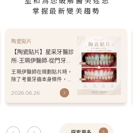
星和為您破解醫美迷思
掌握最新變美趨勢
陶瓷貼片
【陶瓷貼片】星采牙醫診
所-王珮伊醫師-從門牙縫
到自信笑容：美白貼片打
王珮伊醫師在規劃貼片時，
造更精緻的微笑曲線
除了考量牙齒本身條件，也
會從臉型比例、唇型弧度、
2026.06.26
微笑方式等細節出發，協助
患者...
探索更多