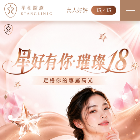
萬人好評
13,413