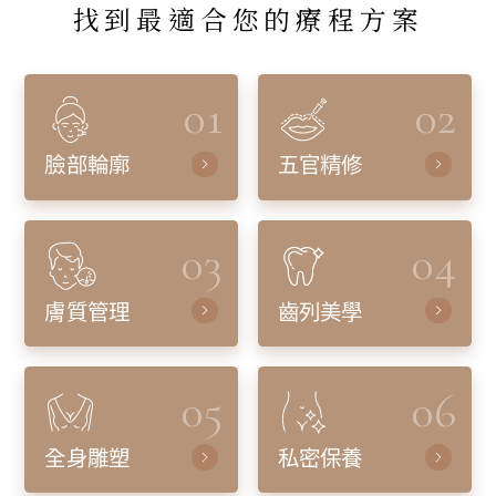
找到最適合您的療程方案
01
02
臉部輪廓
五官精修
03
04
膚質管理
齒列美學
05
06
全身雕塑
私密保養