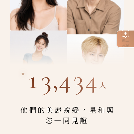
線上
客服
13,434
人
他們的美麗蛻變，星和與
您一同見證