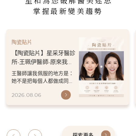
星和為您破解醫美迷思
掌握最新變美趨勢
陶瓷貼片
【陶瓷貼片】星采牙醫診
所-王珮伊醫師-原來我的
不愛笑，只是不喜歡自己
王醫師讓我佩服的地方是：
原本的牙齒
她不是把每個人都做成同一
種漂亮。 而是讓每個人變成
2026.08.06
更適合自己的樣子。 現...
探索更多