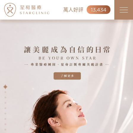
萬人好評
13,434