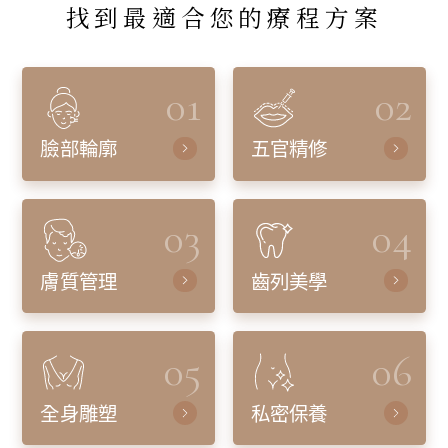
找到最適合您的療程方案
01
02
臉部輪廓
五官精修
03
04
膚質管理
齒列美學
05
06
全身雕塑
私密保養