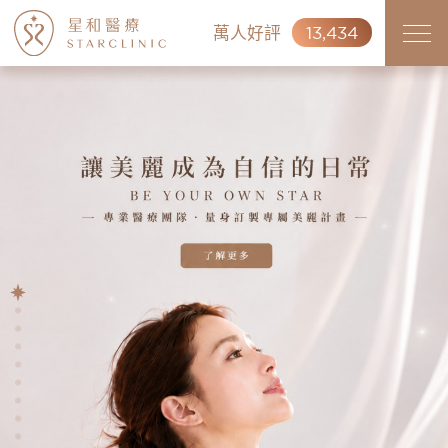
萬人好評
13,434