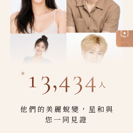
線上
客服
13,434
人
他們的美麗蛻變，星和與
您一同見證