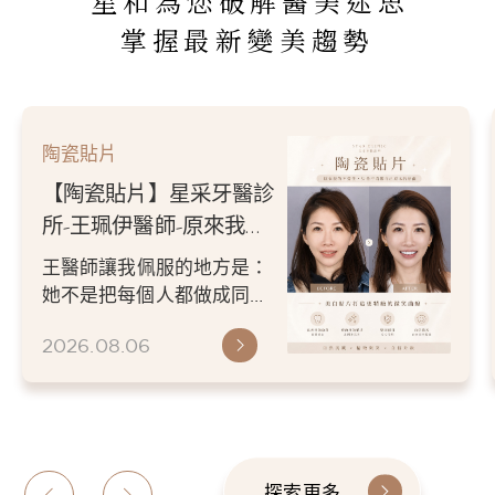
星和為您破解醫美迷思
掌握最新變美趨勢
陶瓷貼片
【陶瓷貼片】星采牙醫診
所-王珮伊醫師-原來我的
不愛笑，只是不喜歡自己
王醫師讓我佩服的地方是：
原本的牙齒
她不是把每個人都做成同一
種漂亮。 而是讓每個人變成
2026.08.06
更適合自己的樣子。 現...
探索更多