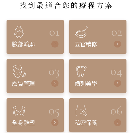
找到最適合您的療程方案
01
02
臉部輪廓
五官精修
03
04
膚質管理
齒列美學
05
06
全身雕塑
私密保養