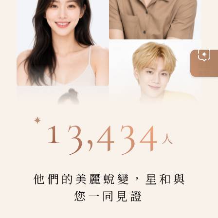
線上
客服
13,434
人
他們的美麗蛻變，星和與
您一同見證