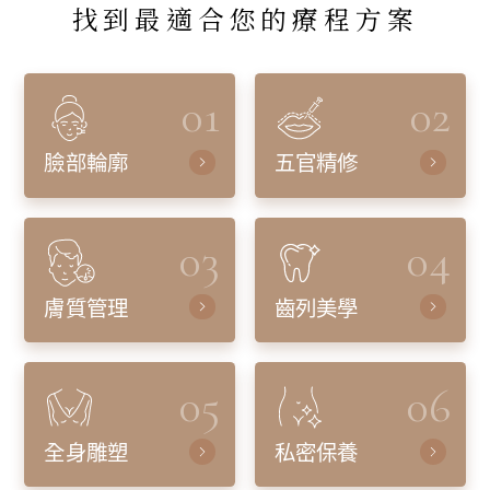
找到最適合您的療程方案
01
02
臉部輪廓
五官精修
03
04
膚質管理
齒列美學
05
06
全身雕塑
私密保養