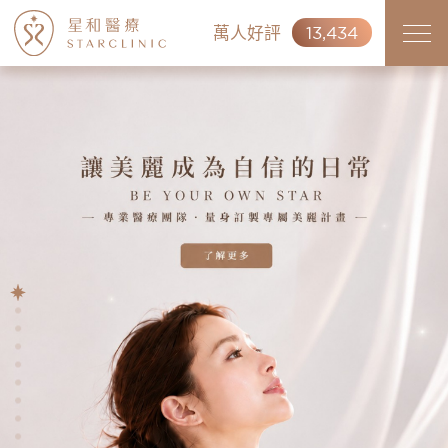
萬人好評
13,434