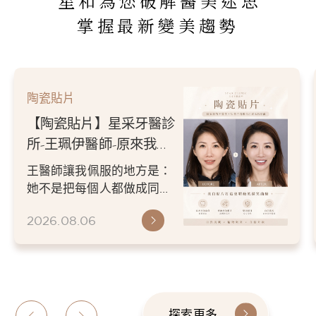
星和為您破解醫美迷思
掌握最新變美趨勢
陶瓷貼片
【陶瓷貼片】星采牙醫診
所-王珮伊醫師-原來我的
不愛笑，只是不喜歡自己
王醫師讓我佩服的地方是：
原本的牙齒
她不是把每個人都做成同一
種漂亮。 而是讓每個人變成
2026.08.06
更適合自己的樣子。 現...
探索更多