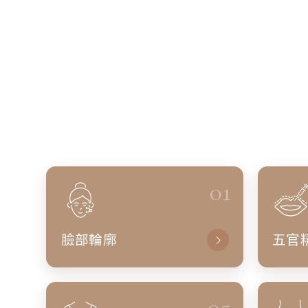
01
臉部輪廓
五官
05