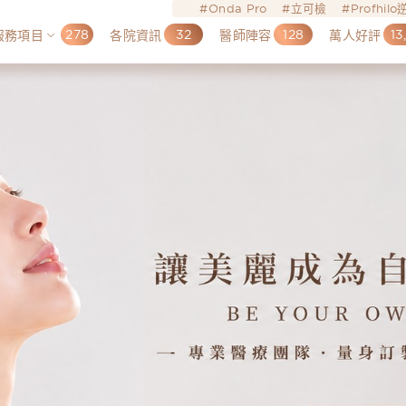
Onda Pro
立可檢
Profhil
278
32
128
13
服務項目
各院資訊
醫師陣容
萬人好評