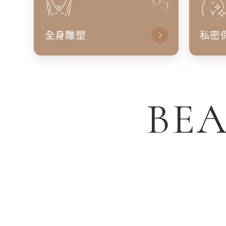
全身雕塑
私密
BEA