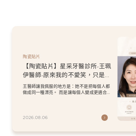
陶瓷貼片
【陶瓷貼片】星采牙醫診所-王珮
伊醫師-原來我的不愛笑，只是不
喜歡自己原本的牙齒
王醫師讓我佩服的地方是：她不是把每個人都
做成同一種漂亮。 而是讓每個人變成更適合自
己的樣子。 現...
2026.08.06