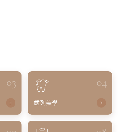
03
04
齒列美學
07
08