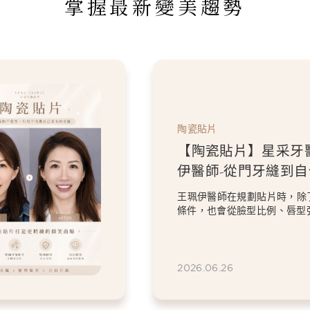
掌握最新變美趨勢
陶瓷貼片
【陶瓷貼片】星采牙
伊醫師-從門牙縫到
白貼片打造更精緻的
王珮伊醫師在規劃貼片時，除
條件，也會從臉型比例、唇型
等細節出發，協助患者...
2026.06.26