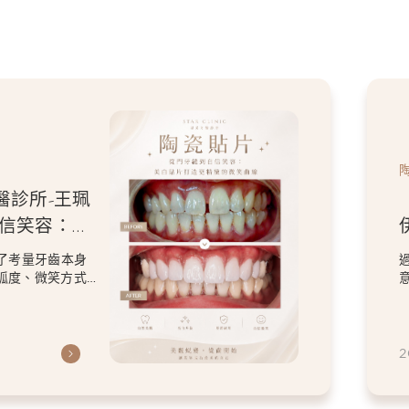
醫診所-王珮
自信笑容：美
微笑曲線
了考量牙齒本身
弧度、微笑方式
虎
2