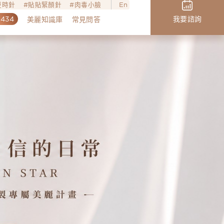
o逆時針
貼貼緊顏針
肉毒小臉
En
,434
我要諮詢
美麗知識庫
常見問答