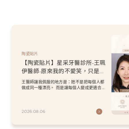
陶瓷貼片
【陶瓷貼片】星采牙醫診所-王珮
伊醫師-原來我的不愛笑，只是不
喜歡自己原本的牙齒
王醫師讓我佩服的地方是：她不是把每個人都
做成同一種漂亮。 而是讓每個人變成更適合自
己的樣子。 現...
2026.08.06