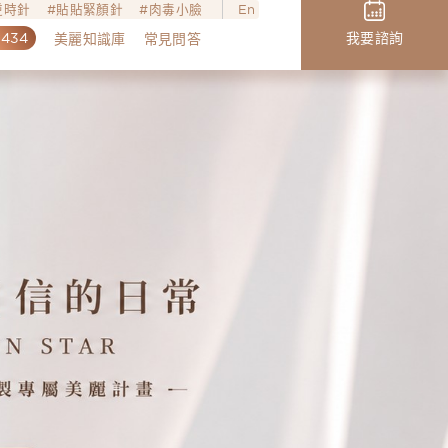
o逆時針
貼貼緊顏針
肉毒小臉
En
,434
我要諮詢
美麗知識庫
常見問答