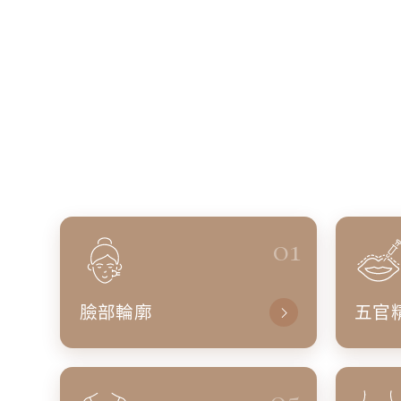
01
臉部輪廓
五官
05