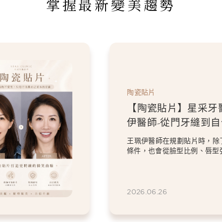
掌握最新變美趨勢
陶瓷貼片
【陶瓷貼片】星采牙
伊醫師-從門牙縫到
白貼片打造更精緻的
王珮伊醫師在規劃貼片時，除
條件，也會從臉型比例、唇型
等細節出發，協助患者...
2026.06.26