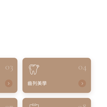
03
04
齒列美學
07
08