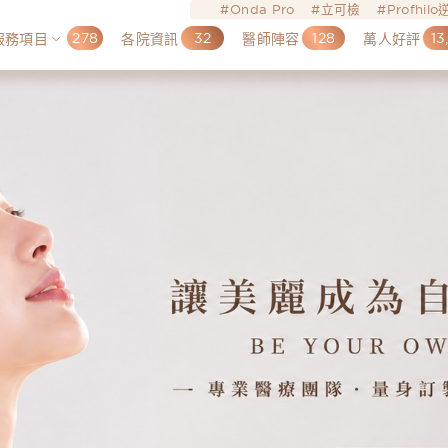
Onda Pro
立可檢
Profhil
278
32
128
13
服務項目
各院資訊
醫師陣容
萬人好評