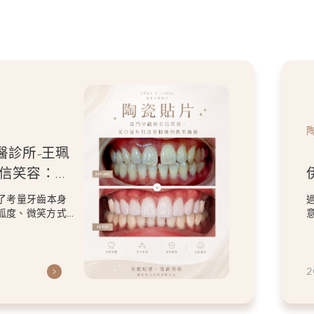
醫診所-王珮
自信笑容：美
微笑曲線
了考量牙齒本身
弧度、微笑方式
虎
2