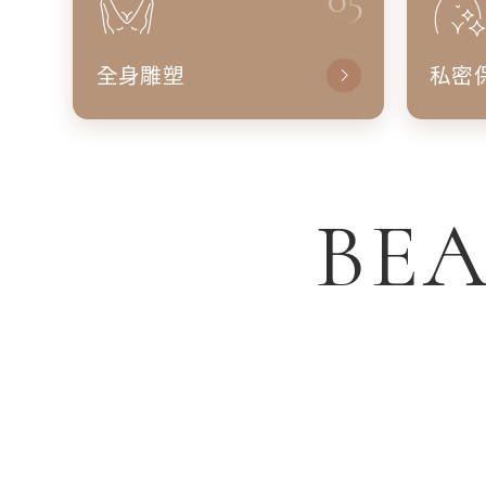
全身雕塑
私密
BEA