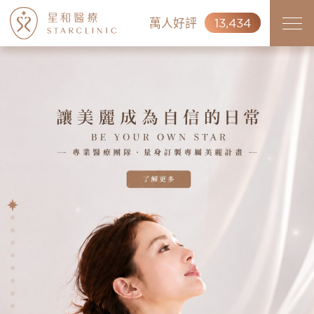
萬人好評
13,434