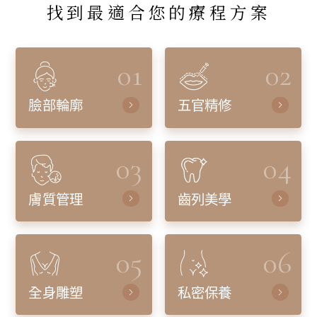
找到最適合您的療程方案
01
02
臉部輪廓
五官精修
03
04
膚質管理
齒列美學
05
06
全身雕塑
私密保養