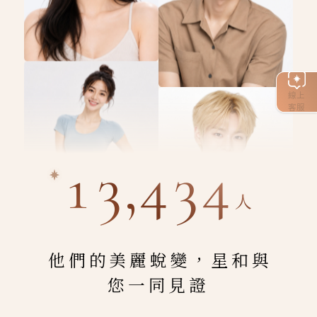
線上
客服
13,434
人
他們的美麗蛻變，星和與
您一同見證