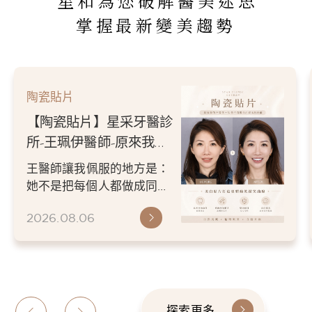
星和為您破解醫美迷思
掌握最新變美趨勢
陶瓷貼片
【陶瓷貼片】星采牙醫診
所-王珮伊醫師-原來我的
不愛笑，只是不喜歡自己
王醫師讓我佩服的地方是：
原本的牙齒
她不是把每個人都做成同一
種漂亮。 而是讓每個人變成
2026.08.06
更適合自己的樣子。 現...
探索更多