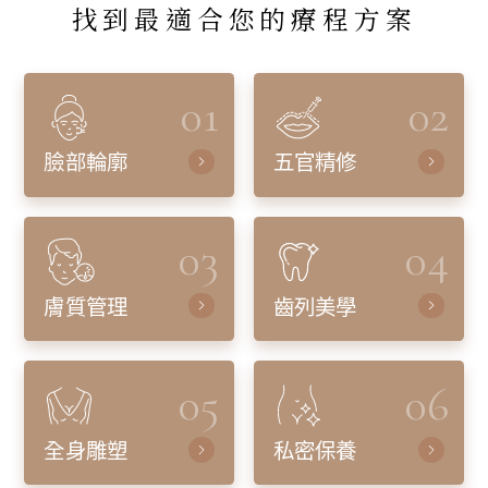
找到最適合您的療程方案
01
02
臉部輪廓
五官精修
03
04
膚質管理
齒列美學
05
06
全身雕塑
私密保養