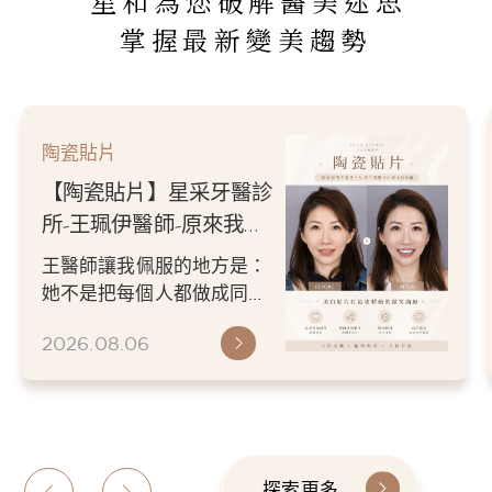
星和為您破解醫美迷思
掌握最新變美趨勢
陶瓷貼片
【陶瓷貼片】星采牙醫診
所-王珮伊醫師-原來我的
不愛笑，只是不喜歡自己
王醫師讓我佩服的地方是：
原本的牙齒
她不是把每個人都做成同一
種漂亮。 而是讓每個人變成
2026.08.06
更適合自己的樣子。 現...
探索更多