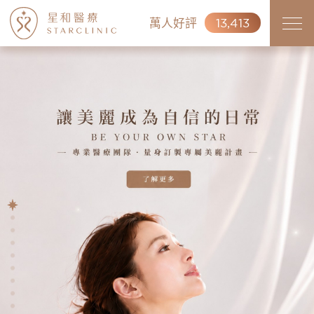
萬人好評
13,413