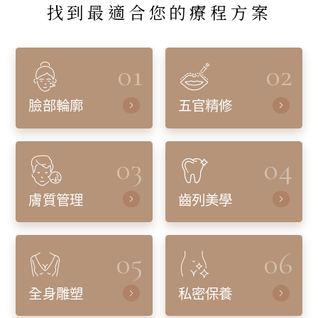
找到最適合您的療程方案
01
02
臉部輪廓
五官精修
03
04
膚質管理
齒列美學
05
06
全身雕塑
私密保養