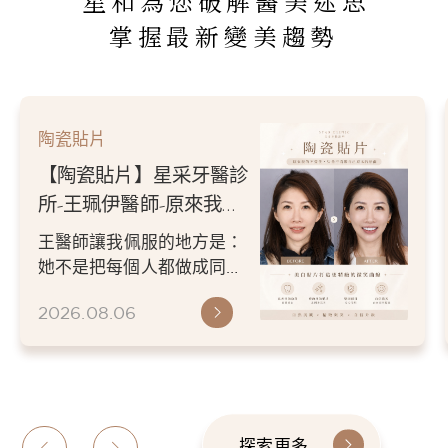
星和為您破解醫美迷思
掌握最新變美趨勢
陶瓷貼片
【陶瓷貼片】星采牙醫診
所-王珮伊醫師-原來我的
不愛笑，只是不喜歡自己
王醫師讓我佩服的地方是：
原本的牙齒
她不是把每個人都做成同一
種漂亮。 而是讓每個人變成
2026.08.06
更適合自己的樣子。 現...
探索更多