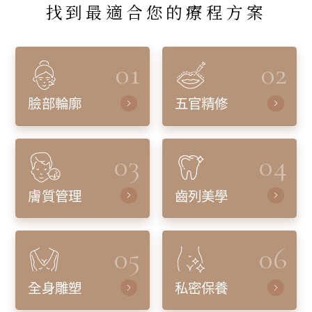
找到最適合您的療程方案
01
02
臉部輪廓
五官精修
03
04
膚質管理
齒列美學
05
06
全身雕塑
私密保養