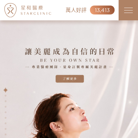
萬人好評
13,413