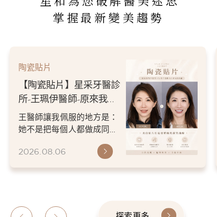
星和為您破解醫美迷思
掌握最新變美趨勢
陶瓷貼片
【陶瓷貼片】星采牙醫診
所-王珮伊醫師-原來我的
不愛笑，只是不喜歡自己
王醫師讓我佩服的地方是：
原本的牙齒
她不是把每個人都做成同一
種漂亮。 而是讓每個人變成
2026.08.06
更適合自己的樣子。 現...
探索更多