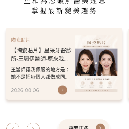
星和為您破解醫美迷思
掌握最新變美趨勢
陶瓷貼片
【陶瓷貼片】星采牙醫診
所-王珮伊醫師-原來我的
不愛笑，只是不喜歡自己
王醫師讓我佩服的地方是：
原本的牙齒
她不是把每個人都做成同一
種漂亮。 而是讓每個人變成
2026.08.06
更適合自己的樣子。 現...
探索更多