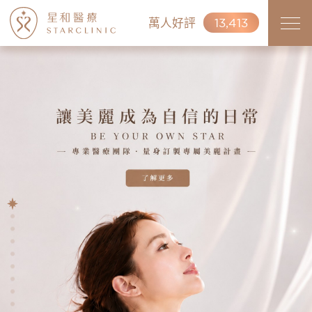
萬人好評
13,413