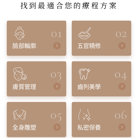
找到最適合您的療程方案
01
02
臉部輪廓
五官精修
03
04
膚質管理
齒列美學
05
06
全身雕塑
私密保養