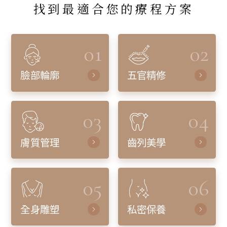
找到最適合您的療程方案
01
02
臉部輪廓
五官精修
03
04
膚質管理
齒列美學
05
06
全身雕塑
私密保養