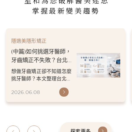
星和為您破解醫美迷思
掌握最新變美趨勢
隱適美隱形矯正
(中篇)如何挑選牙醫師，
牙齒矯正不失敗？台北／
新竹牙醫推薦指南
想做牙齒矯正卻不知道怎麼
挑牙醫師？本文整理台北／
新竹牙醫推薦挑選重點，從
2026.06.08
醫師經驗、數位檢查、矯正
方案...
探索更多