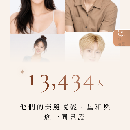
線上
客服
13,434
人
他們的美麗蛻變，星和與
您一同見證