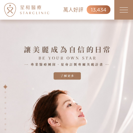
萬人好評
13,434