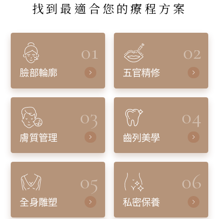
找到最適合您的療程方案
01
02
臉部輪廓
五官精修
03
04
膚質管理
齒列美學
05
06
全身雕塑
私密保養