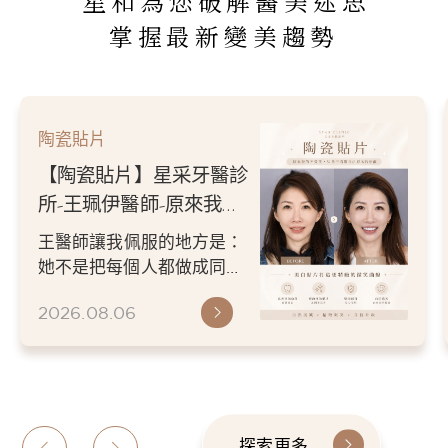
星和為您破解醫美迷思
掌握最新變美趨勢
陶瓷貼片
【陶瓷貼片】星采牙醫診
所-王珮伊醫師-原來我的
不愛笑，只是不喜歡自己
王醫師讓我佩服的地方是：
原本的牙齒
她不是把每個人都做成同一
種漂亮。 而是讓每個人變成
2026.08.06
更適合自己的樣子。 現...
探索更多