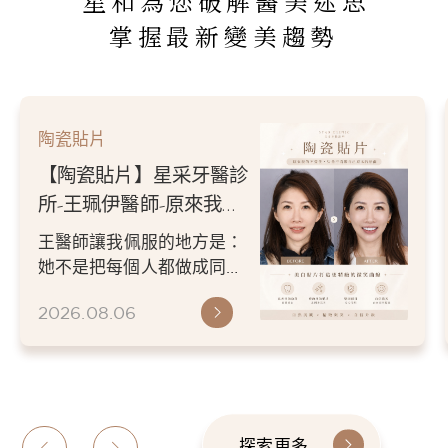
星和為您破解醫美迷思
掌握最新變美趨勢
陶瓷貼片
【陶瓷貼片】星采牙醫診
所-王珮伊醫師-原來我的
不愛笑，只是不喜歡自己
王醫師讓我佩服的地方是：
原本的牙齒
她不是把每個人都做成同一
種漂亮。 而是讓每個人變成
2026.08.06
更適合自己的樣子。 現...
探索更多