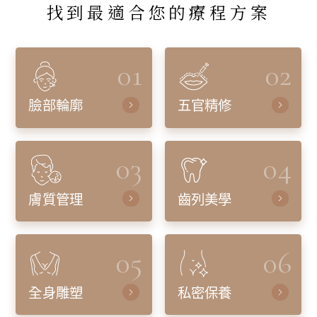
找到最適合您的療程方案
01
02
臉部輪廓
五官精修
03
04
膚質管理
齒列美學
05
06
全身雕塑
私密保養