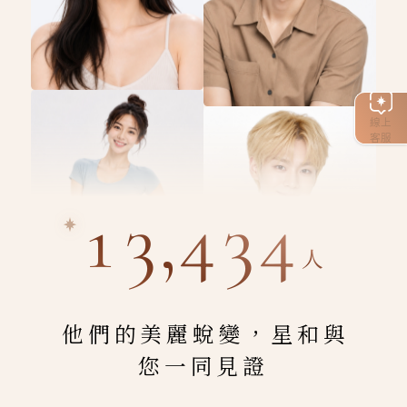
線上
客服
13,434
人
他們的美麗蛻變，星和與
您一同見證