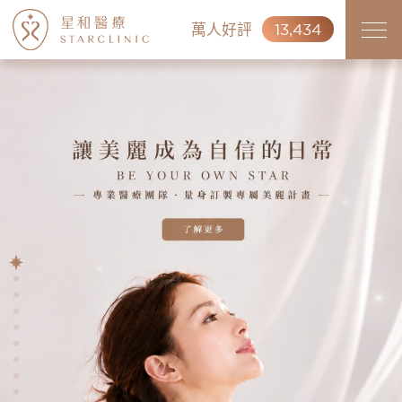
萬人好評
13,434