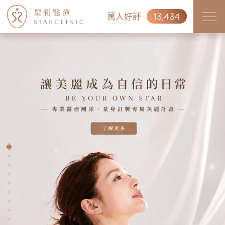
萬人好評
13,434