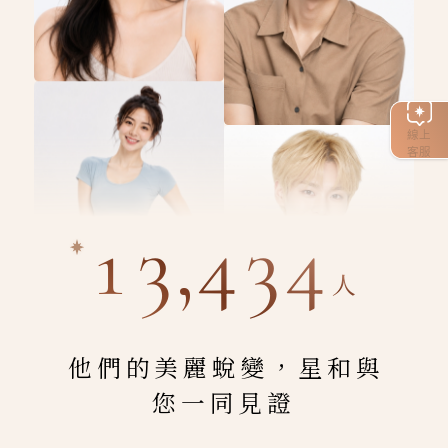
線上
客服
13,434
人
他們的美麗蛻變，星和與
您一同見證