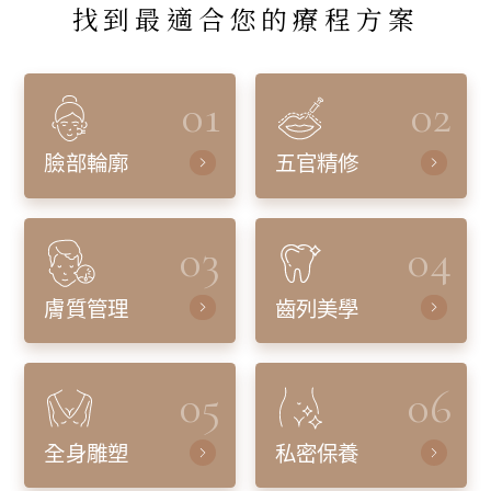
找到最適合您的療程方案
01
02
臉部輪廓
五官精修
03
04
膚質管理
齒列美學
05
06
全身雕塑
私密保養