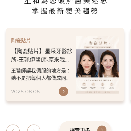
星和為您破解醫美迷思
掌握最新變美趨勢
陶瓷貼片
【陶瓷貼片】星采牙醫診
所-王珮伊醫師-原來我的
不愛笑，只是不喜歡自己
王醫師讓我佩服的地方是：
原本的牙齒
她不是把每個人都做成同一
種漂亮。 而是讓每個人變成
2026.08.06
更適合自己的樣子。 現...
探索更多