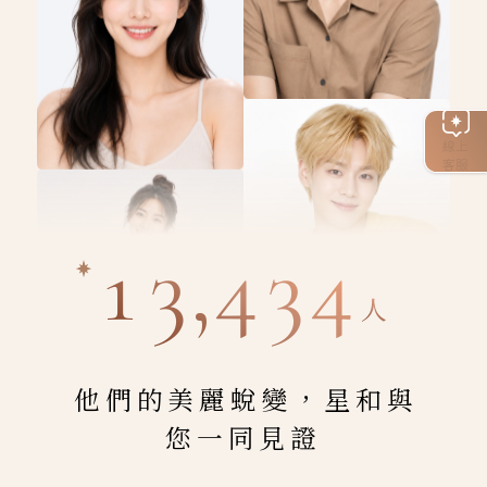
線上
客服
13,434
人
他們的美麗蛻變，星和與
您一同見證