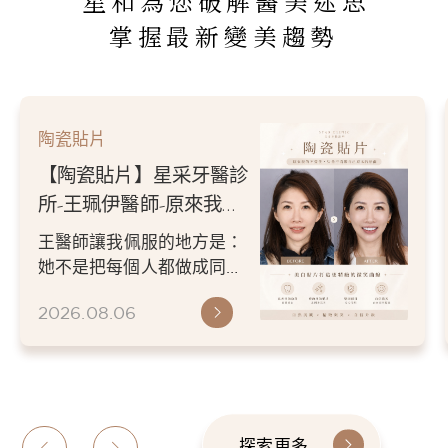
星和為您破解醫美迷思
掌握最新變美趨勢
陶瓷貼片
【陶瓷貼片】星采牙醫診
所-王珮伊醫師-原來我的
不愛笑，只是不喜歡自己
王醫師讓我佩服的地方是：
原本的牙齒
她不是把每個人都做成同一
種漂亮。 而是讓每個人變成
2026.08.06
更適合自己的樣子。 現...
探索更多