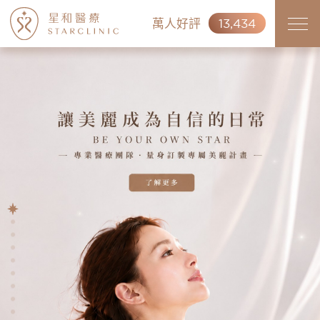
萬人好評
13,434