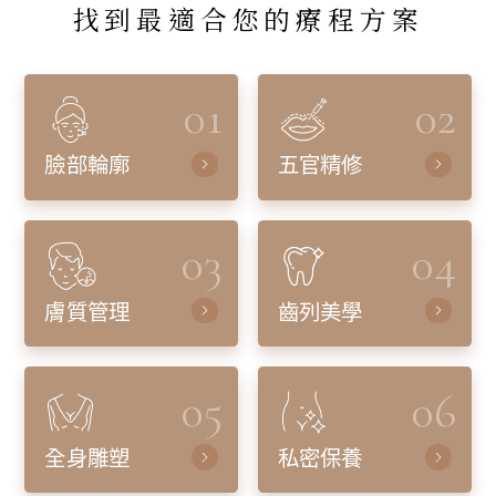
找到最適合您的療程方案
01
02
臉部輪廓
五官精修
03
04
膚質管理
齒列美學
05
06
全身雕塑
私密保養