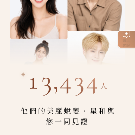
線上
客服
13,434
人
他們的美麗蛻變，星和與
您一同見證