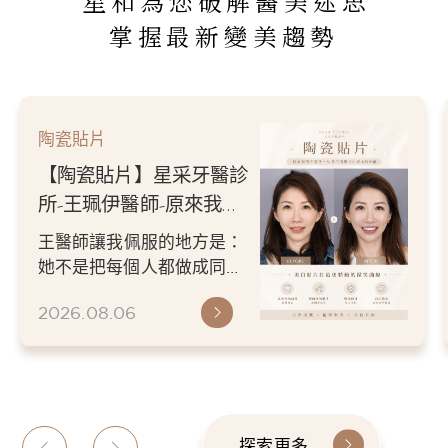
星和為您破解醫美迷思
掌握最新變美趨勢
陶瓷貼片
【陶瓷貼片】星采牙醫診
所-王珮伊醫師-原來我的
不愛笑，只是不喜歡自己
王醫師讓我佩服的地方是：
原本的牙齒
她不是把每個人都做成同一
種漂亮。 而是讓每個人變成
2026.08.06
更適合自己的樣子。 現...
探索更多