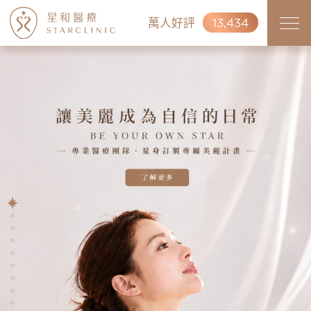
萬人好評
13,434