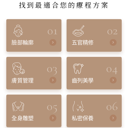
找到最適合您的療程方案
01
02
臉部輪廓
五官精修
03
04
膚質管理
齒列美學
05
06
全身雕塑
私密保養