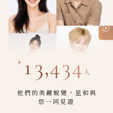
線上
客服
13,434
人
他們的美麗蛻變，星和與
您一同見證