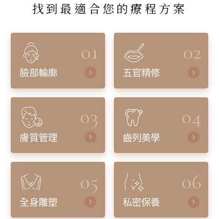
找到最適合您的療程方案
01
02
臉部輪廓
五官精修
03
04
膚質管理
齒列美學
05
06
全身雕塑
私密保養