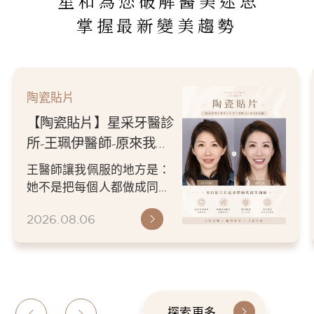
星和為您破解醫美迷思
掌握最新變美趨勢
陶瓷貼片
【陶瓷貼片】星采牙醫診
所-王珮伊醫師-原來我的
不愛笑，只是不喜歡自己
王醫師讓我佩服的地方是：
原本的牙齒
她不是把每個人都做成同一
種漂亮。 而是讓每個人變成
2026.08.06
更適合自己的樣子。 現...
探索更多