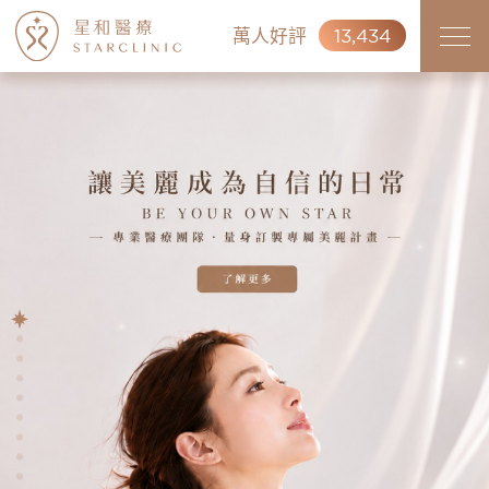
萬人好評
13,434