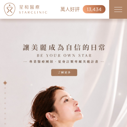
萬人好評
13,434