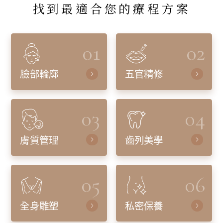
找到最適合您的療程方案
01
02
臉部輪廓
五官精修
03
04
膚質管理
齒列美學
05
06
全身雕塑
私密保養