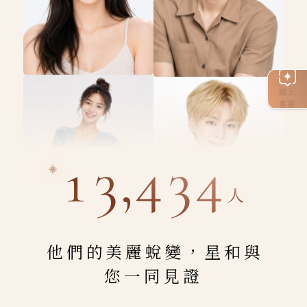
線上
客服
13,434
人
他們的美麗蛻變，星和與
您一同見證