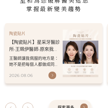
星和為您破解醫美迷思
掌握最新變美趨勢
陶瓷貼片
【陶瓷貼片】星采牙醫診
所-王珮伊醫師-原來我的
不愛笑，只是不喜歡自己
王醫師讓我佩服的地方是：
原本的牙齒
她不是把每個人都做成同一
種漂亮。 而是讓每個人變成
2026.08.06
更適合自己的樣子。 現...
探索更多