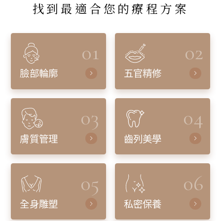
找到最適合您的療程方案
01
02
臉部輪廓
五官精修
03
04
膚質管理
齒列美學
05
06
全身雕塑
私密保養