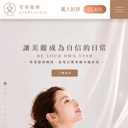
萬人好評
13,413