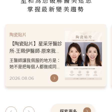
星和為您破解醫美迷思
掌握最新變美趨勢
陶瓷貼片
【陶瓷貼片】星采牙醫診
所-王珮伊醫師-從門牙縫
到自信笑容：美白貼片打
王珮伊醫師在規劃貼片時，
造更精緻的微笑曲線
除了考量牙齒本身條件，也
會從臉型比例、唇型弧度、
2026.06.26
微笑方式等細節出發，協助
患者...
探索更多