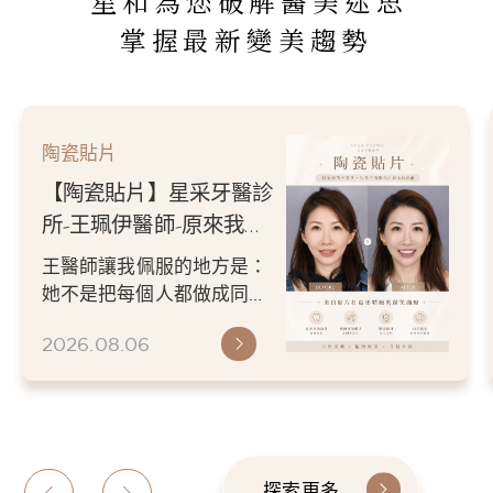
星和為您破解醫美迷思
掌握最新變美趨勢
陶瓷貼片
【陶瓷貼片】星采牙醫診
所-王珮伊醫師-原來我的
不愛笑，只是不喜歡自己
王醫師讓我佩服的地方是：
原本的牙齒
她不是把每個人都做成同一
種漂亮。 而是讓每個人變成
2026.08.06
更適合自己的樣子。 現...
探索更多