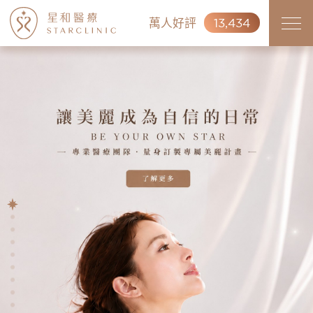
萬人好評
13,434