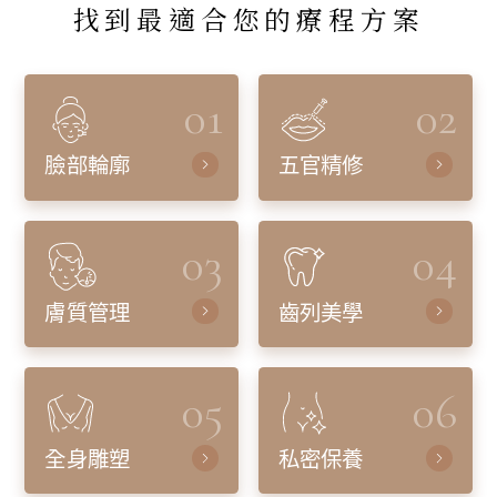
找到最適合您的療程方案
01
02
臉部輪廓
五官精修
03
04
膚質管理
齒列美學
05
06
全身雕塑
私密保養