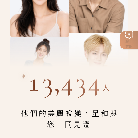
線上
客服
13,434
人
他們的美麗蛻變，星和與
您一同見證