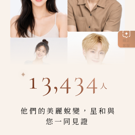
線上
客服
13,434
人
他們的美麗蛻變，星和與
您一同見證