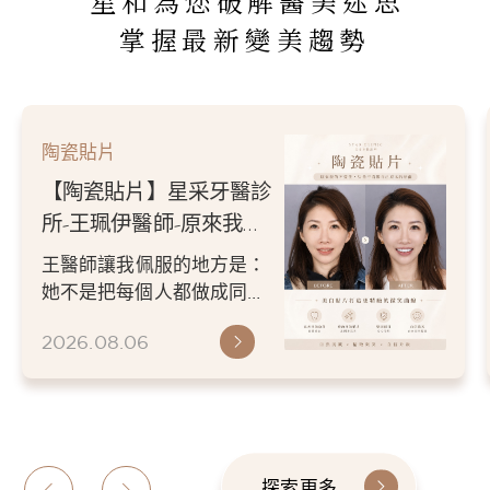
星和為您破解醫美迷思
掌握最新變美趨勢
陶瓷貼片
【陶瓷貼片】星采牙醫診
所-王珮伊醫師-原來我的
不愛笑，只是不喜歡自己
王醫師讓我佩服的地方是：
原本的牙齒
她不是把每個人都做成同一
種漂亮。 而是讓每個人變成
2026.08.06
更適合自己的樣子。 現...
探索更多