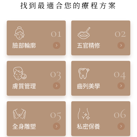
找到最適合您的療程方案
01
02
臉部輪廓
五官精修
03
04
膚質管理
齒列美學
05
06
全身雕塑
私密保養