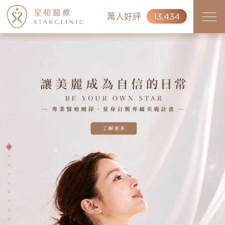
萬人好評
13,434