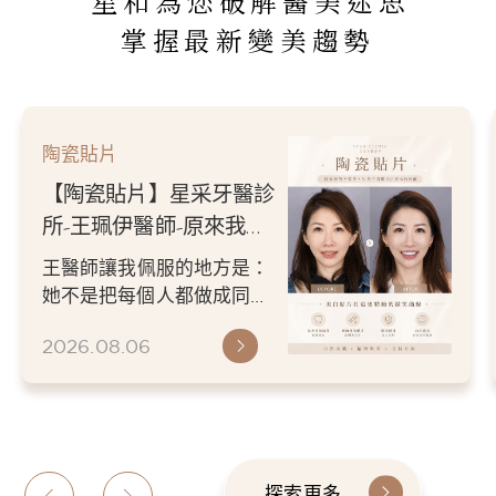
星和為您破解醫美迷思
掌握最新變美趨勢
陶瓷貼片
【陶瓷貼片】星采牙醫診
所-王珮伊醫師-原來我的
不愛笑，只是不喜歡自己
王醫師讓我佩服的地方是：
原本的牙齒
她不是把每個人都做成同一
種漂亮。 而是讓每個人變成
2026.08.06
更適合自己的樣子。 現...
探索更多