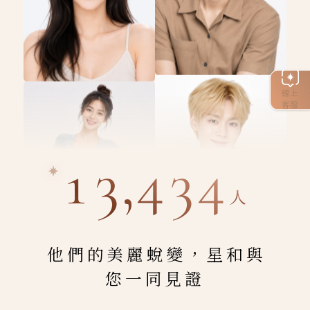
線上
客服
13,434
人
他們的美麗蛻變，星和與
您一同見證