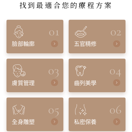
找到最適合您的療程方案
01
02
臉部輪廓
五官精修
03
04
膚質管理
齒列美學
05
06
全身雕塑
私密保養