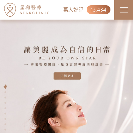
萬人好評
13,434