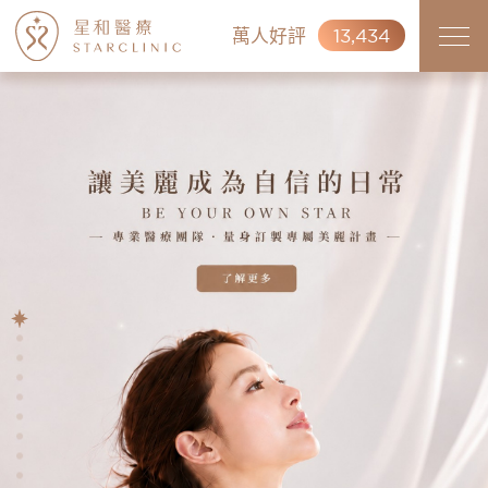
萬人好評
13,434