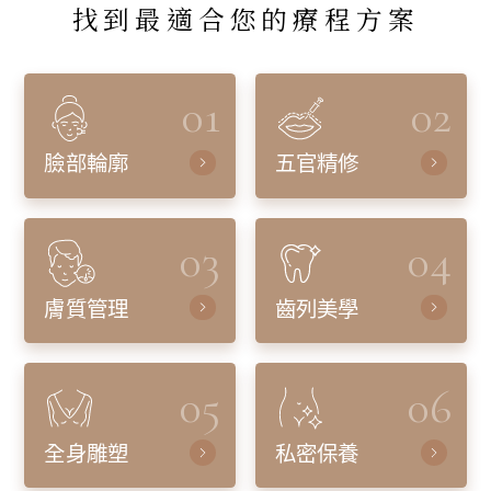
找到最適合您的療程方案
01
02
臉部輪廓
五官精修
03
04
膚質管理
齒列美學
05
06
全身雕塑
私密保養