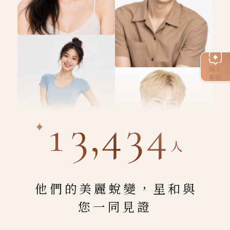
線上
客服
13,434
人
他們的美麗蛻變，星和與
您一同見證