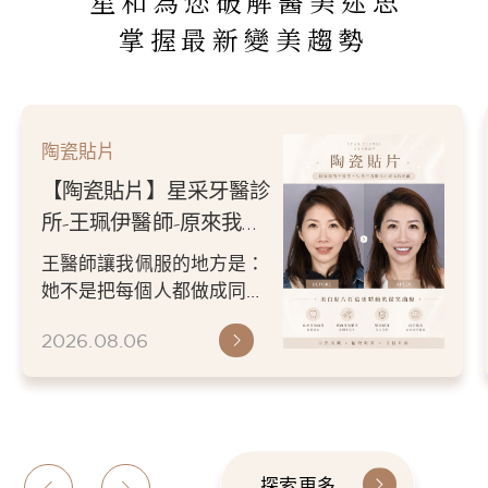
星和為您破解醫美迷思
掌握最新變美趨勢
陶瓷貼片
【陶瓷貼片】星采牙醫診
所-王珮伊醫師-從門牙縫
到自信笑容：美白貼片打
王珮伊醫師在規劃貼片時，
造更精緻的微笑曲線
除了考量牙齒本身條件，也
會從臉型比例、唇型弧度、
2026.06.26
微笑方式等細節出發，協助
患者...
探索更多