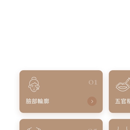
01
臉部輪廓
五官
05