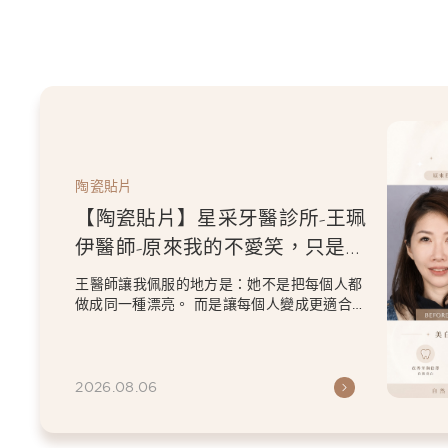
陶瓷貼片
【陶瓷貼片】星采牙醫
伊醫師-從門牙縫到自
白貼片打造更精緻的微
王珮伊醫師在規劃貼片時，除了
條件，也會從臉型比例、唇型弧
等細節出發，協助患者...
2026.06.26