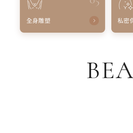
全身雕塑
私密
BEA