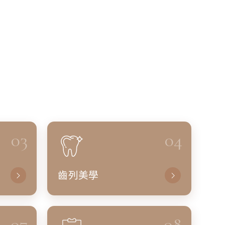
03
04
齒列美學
07
08