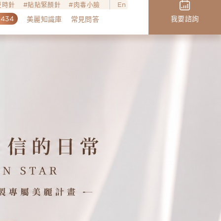
o逆時針
貼貼緊顏針
肉毒小臉
En
,434
我要諮詢
美麗知識庫
常見問答