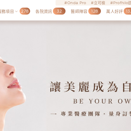
Onda Pro
立可檢
Profhil
278
32
128
13
服務項目
各院資訊
醫師陣容
萬人好評