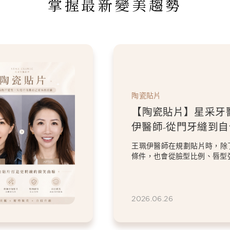
掌握最新變美趨勢
陶瓷
診所-王珮
【
信笑容：美
伊
笑曲線
掉
考量牙齒本身
過8
笑
度、微笑方式
意的
虎牙
202