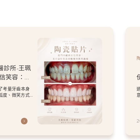
貼片
陶瓷貼片】星采牙醫診所-王珮
醫師-「我不要把虎牙磨
。」，一場保留個人特色的微
顆全瓷冠與陶瓷貼片的設計，改善了原本在
設計
顏色與修復問題，卻依然保留患者喜歡的
特色。 因為...
6.06.26