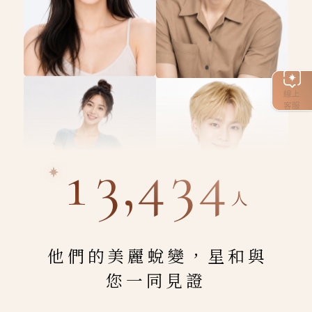
線上
客服
13,434
人
他們的美麗蛻變，星和與
您一同見證