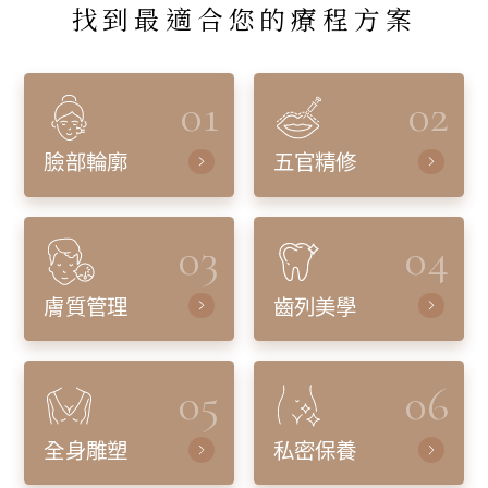
找到最適合您的療程方案
01
02
臉部輪廓
五官精修
03
04
膚質管理
齒列美學
05
06
全身雕塑
私密保養