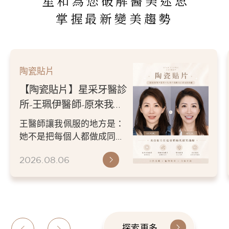
星和為您破解醫美迷思
掌握最新變美趨勢
陶瓷貼片
【陶瓷貼片】星采牙醫診
所-王珮伊醫師-原來我的
不愛笑，只是不喜歡自己
王醫師讓我佩服的地方是：
原本的牙齒
她不是把每個人都做成同一
種漂亮。 而是讓每個人變成
2026.08.06
更適合自己的樣子。 現...
探索更多