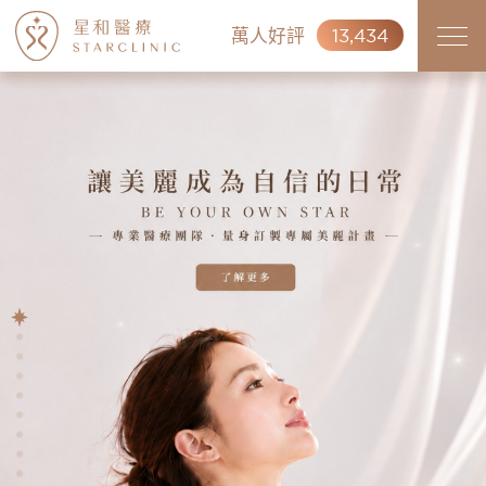
萬人好評
13,434