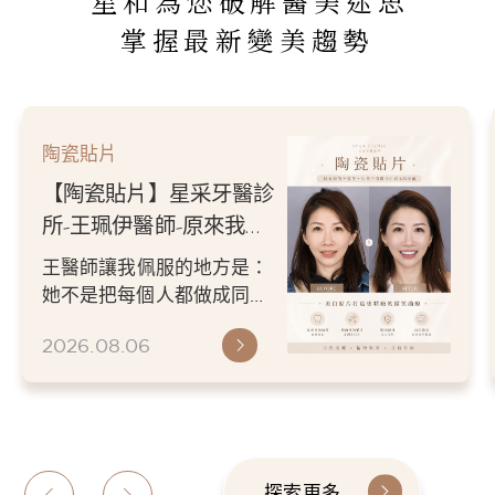
星和為您破解醫美迷思
掌握最新變美趨勢
陶瓷貼片
【陶瓷貼片】星采牙醫診
所-王珮伊醫師-原來我的
不愛笑，只是不喜歡自己
王醫師讓我佩服的地方是：
原本的牙齒
她不是把每個人都做成同一
種漂亮。 而是讓每個人變成
2026.08.06
更適合自己的樣子。 現...
探索更多