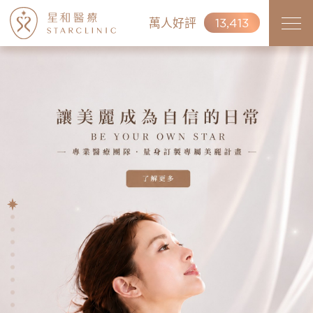
萬人好評
13,413