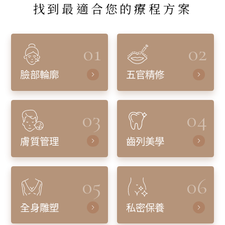
找到最適合您的療程方案
01
02
臉部輪廓
五官精修
03
04
膚質管理
齒列美學
05
06
全身雕塑
私密保養