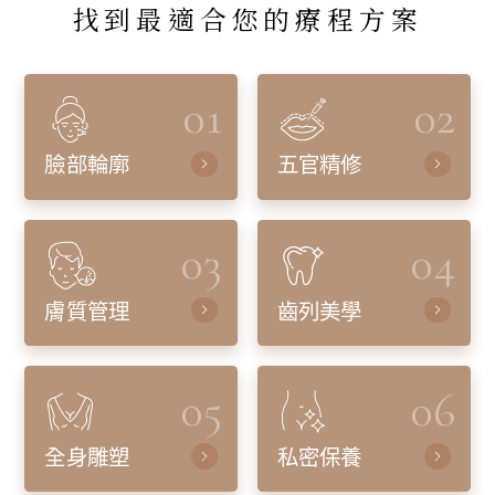
找到最適合您的療程方案
01
02
臉部輪廓
五官精修
03
04
膚質管理
齒列美學
05
06
全身雕塑
私密保養