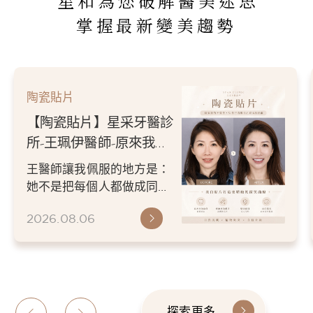
星和為您破解醫美迷思
掌握最新變美趨勢
陶瓷貼片
【陶瓷貼片】星采牙醫診
所-王珮伊醫師-原來我的
不愛笑，只是不喜歡自己
王醫師讓我佩服的地方是：
原本的牙齒
她不是把每個人都做成同一
種漂亮。 而是讓每個人變成
2026.08.06
更適合自己的樣子。 現...
探索更多