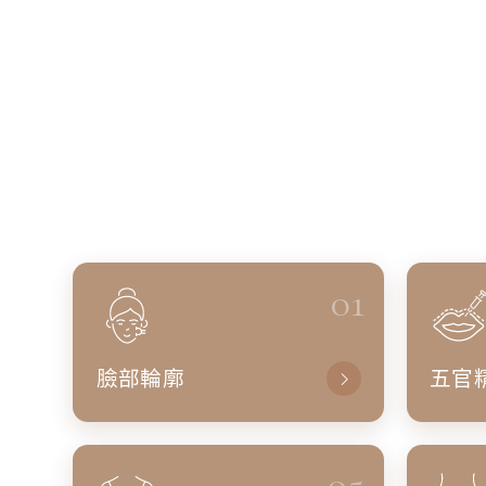
01
臉部輪廓
五官
05