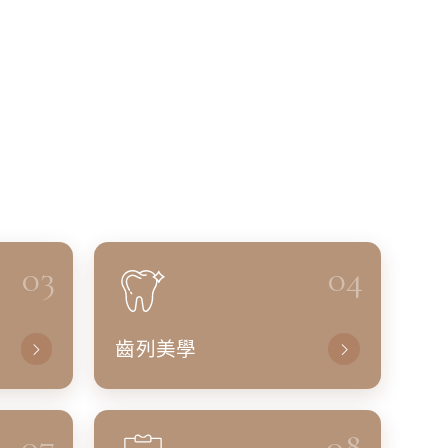
03
04
齒列美學
07
08