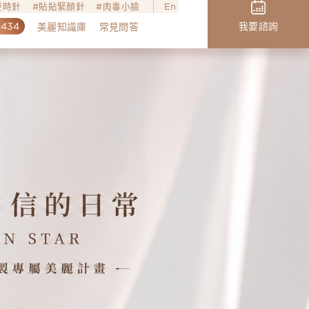
o逆時針
貼貼緊顏針
肉毒小臉
En
,434
我要諮詢
美麗知識庫
常見問答