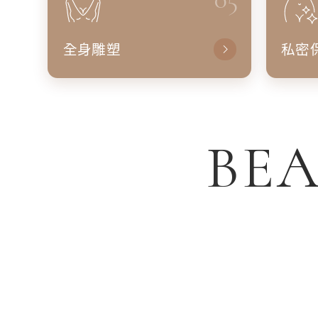
全身雕塑
私密
BEA