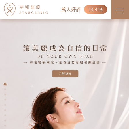
萬人好評
13,413