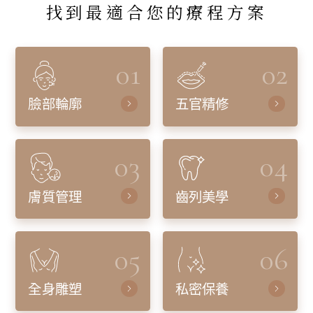
找到最適合您的療程方案
01
02
臉部輪廓
五官精修
03
04
膚質管理
齒列美學
05
06
全身雕塑
私密保養