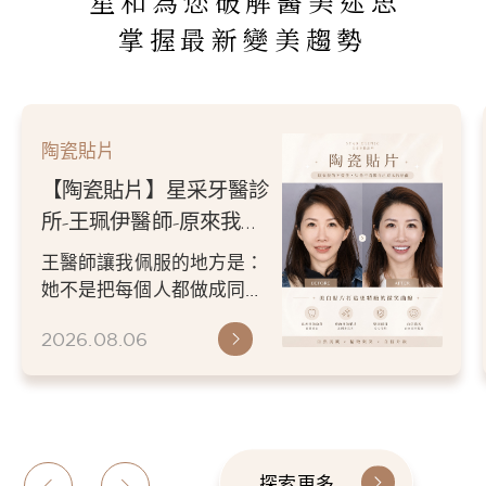
星和為您破解醫美迷思
掌握最新變美趨勢
陶瓷貼片
【陶瓷貼片】星采牙醫診
所-王珮伊醫師-原來我的
不愛笑，只是不喜歡自己
王醫師讓我佩服的地方是：
原本的牙齒
她不是把每個人都做成同一
種漂亮。 而是讓每個人變成
2026.08.06
更適合自己的樣子。 現...
探索更多