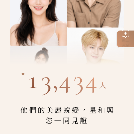
線上
客服
13,434
人
他們的美麗蛻變，星和與
您一同見證