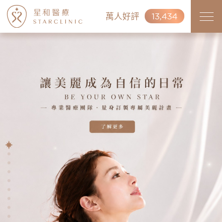
萬人好評
13,434