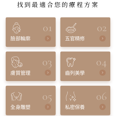
找到最適合您的療程方案
01
02
臉部輪廓
五官精修
03
04
膚質管理
齒列美學
05
06
全身雕塑
私密保養