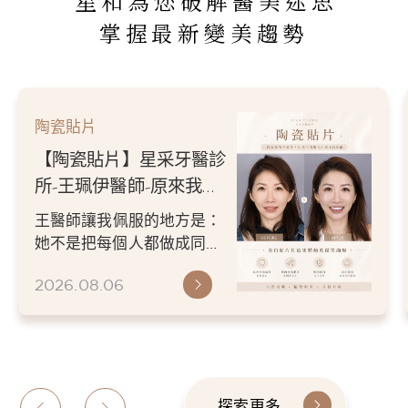
星和為您破解醫美迷思
掌握最新變美趨勢
陶瓷貼片
【陶瓷貼片】星采牙醫診
所-王珮伊醫師-原來我的
不愛笑，只是不喜歡自己
王醫師讓我佩服的地方是：
原本的牙齒
她不是把每個人都做成同一
種漂亮。 而是讓每個人變成
2026.08.06
更適合自己的樣子。 現...
探索更多