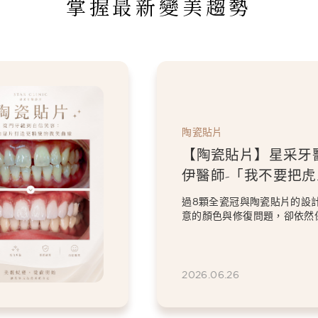
掌握最新變美趨勢
陶瓷貼片
【陶瓷貼片】星采牙
伊醫師-「我不要把虎
掉。」，一場保留個
過8顆全瓷冠與陶瓷貼片的設
笑設計
意的顏色與修復問題，卻依然
虎牙特色。 因為...
2026.06.26