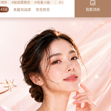
o逆時針
貼貼緊顏針
肉毒小臉
En
,434
我要諮詢
美麗知識庫
常見問答