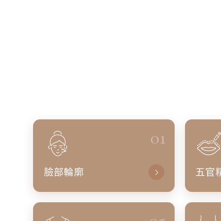
01
臉部輪廓
五官
05