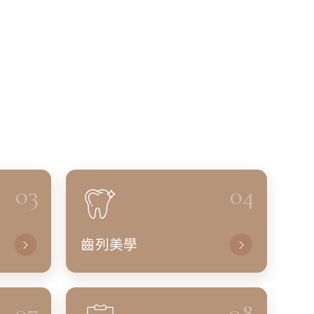
03
04
齒列美學
07
08