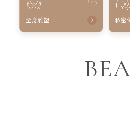
全身雕塑
私密
BEA