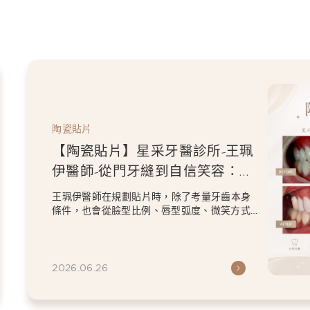
陶瓷貼片
【陶瓷貼片】星采牙醫診所-王珮
伊醫師-從門牙縫到自信笑容：美
白貼片打造更精緻的微笑曲線
王珮伊醫師在規劃貼片時，除了考量牙齒本身
條件，也會從臉型比例、唇型弧度、微笑方式
等細節出發，協助患者...
2026.06.26