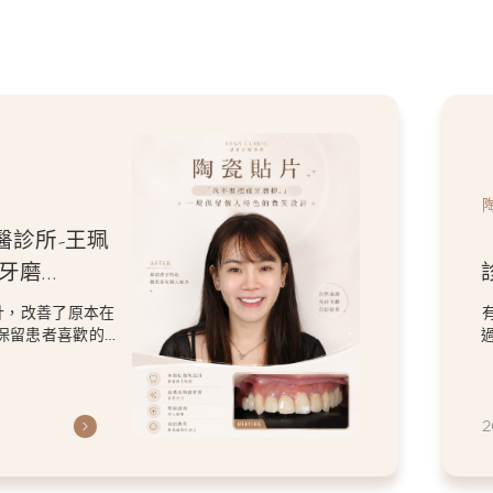
醫診所-王珮
牙磨
人特色的微
計，改善了原本在
保留患者喜歡的
2