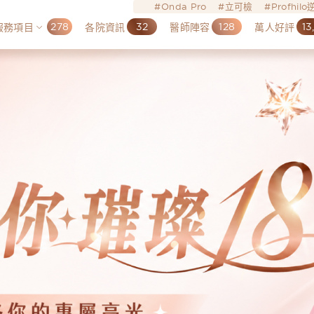
Onda Pro
立可檢
Profhil
278
32
128
13
服務項目
各院資訊
醫師陣容
萬人好評