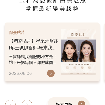
星和為您破解醫美迷思
掌握最新變美趨勢
陶瓷貼片
【陶瓷貼片】星采牙醫診
所-王珮伊醫師-原來我的
不愛笑，只是不喜歡自己
王醫師讓我佩服的地方是：
原本的牙齒
她不是把每個人都做成同一
種漂亮。 而是讓每個人變成
2026.08.06
更適合自己的樣子。 現...
探索更多