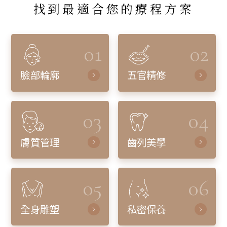
找到最適合您的療程方案
01
02
臉部輪廓
五官精修
03
04
膚質管理
齒列美學
05
06
全身雕塑
私密保養