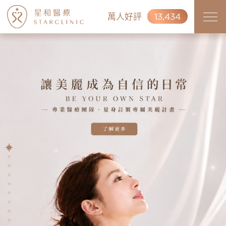
萬人好評
13,434