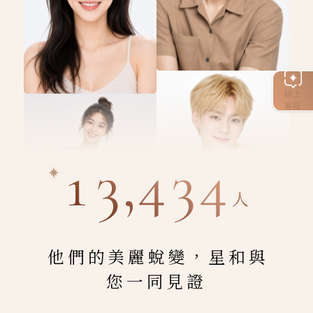
線上
客服
13,434
人
他們的美麗蛻變，星和與
您一同見證