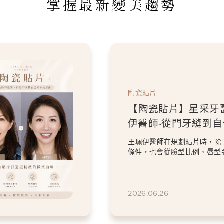
掌握最新變美趨勢
牙醫診所-王珮
到自信笑容：美
的微笑曲線
，除了考量牙齒本身
唇型弧度、微笑方式