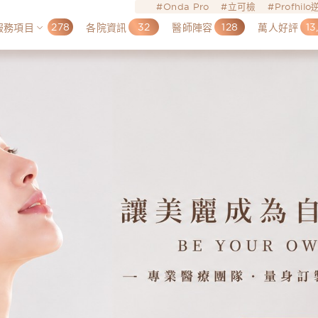
Onda Pro
立可檢
Profhil
278
32
128
13
服務項目
各院資訊
醫師陣容
萬人好評