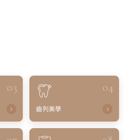
03
04
齒列美學
07
08