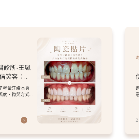
陶瓷貼片
【陶瓷貼片】星采牙醫診所-王珮
伊醫師-「我不要把虎牙磨
掉。」，一場保留個人特色的微
過8顆全瓷冠與陶瓷貼片的設計，改善了原本在
笑設計
意的顏色與修復問題，卻依然保留患者喜歡的
虎牙特色。 因為...
2026.06.26