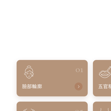
01
臉部輪廓
五官
05