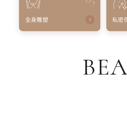
全身雕塑
私密
BEA