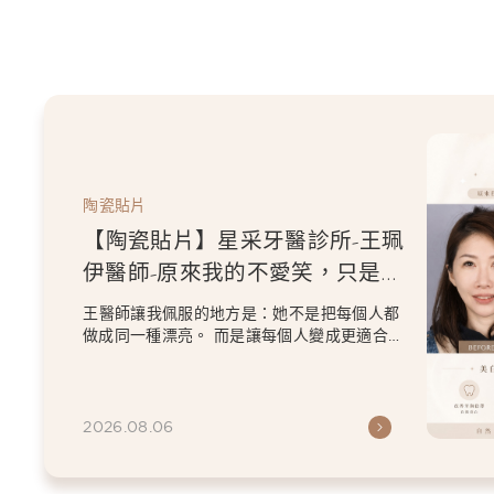
陶瓷貼片
【陶瓷貼片】星采
伊醫師-從門牙縫
白貼片打造更精緻
王珮伊醫師在規劃貼片時
條件，也會從臉型比例、
等細節出發，協助患者...
2026.06.26