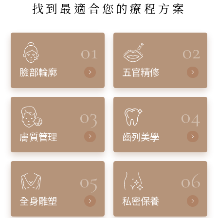
找到最適合您的療程方案
01
02
臉部輪廓
五官精修
03
04
膚質管理
齒列美學
05
06
全身雕塑
私密保養