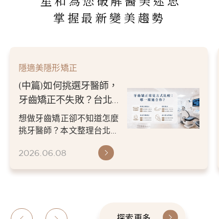
星和為您破解醫美迷思
掌握最新變美趨勢
隱適美隱形矯正
(中篇)如何挑選牙醫師，
牙齒矯正不失敗？台北／
新竹牙醫推薦指南
想做牙齒矯正卻不知道怎麼
挑牙醫師？本文整理台北／
新竹牙醫推薦挑選重點，從
2026.06.08
醫師經驗、數位檢查、矯正
方案...
探索更多