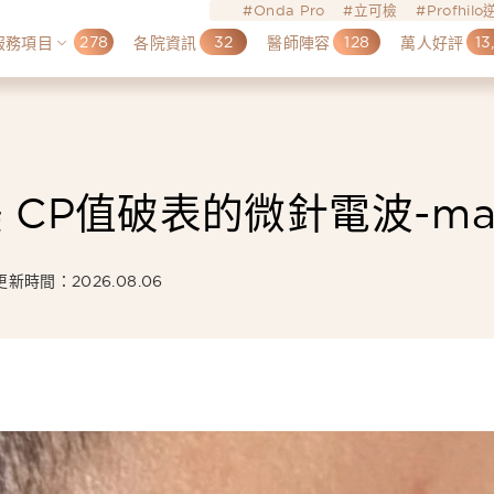
Onda Pro
立可檢
Profhil
278
32
128
13
服務項目
各院資訊
醫師陣容
萬人好評
CP值破表的微針電波-ma
更新時間：2026.08.06