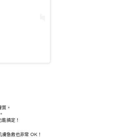
膚質。
。
也能搞定！
膚急救也非常 OK！