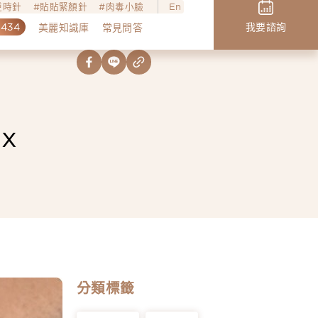
o逆時針
貼貼緊顏針
肉毒小臉
En
,434
我要諮詢
美麗知識庫
常見問答
x
分類標籤