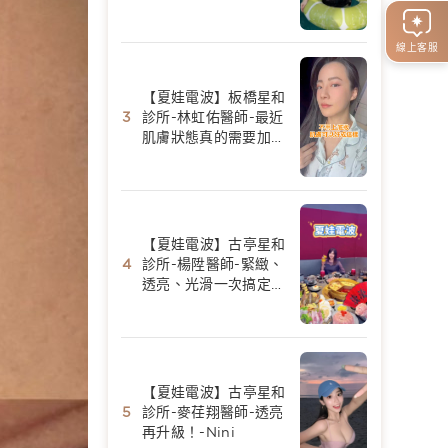
陳香菱
線上客服
【夏娃電波】板橋星和
診所-林虹佑醫師-最近
肌膚狀態真的需要加強
保養-Yui Huang
【夏娃電波】古亭星和
診所-楊陞醫師-緊緻、
透亮、光滑一次搞定｜
夏娃電波初體驗-Fang
美食景點分享
【夏娃電波】古亭星和
診所-麥荏翔醫師-透亮
再升級！-Nini