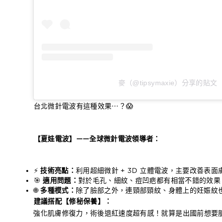
麥（@tipsymaxie）分享的貼文
台北微針電波有這種效果⋯？😱
【夏娃電波】——全球微針電波領導者：
⚡
技術亮點：
利用超細微針 + 3D 立體電波，主要改善表面
🎯
適用問題：
對於毛孔、細紋、痘凹疤都有相當不錯的效果
🌐
多種模式：
除了臉部之外，連頸部頸紋、身體上的妊娠紋
建議搭配【修秘保養】：
強化肌膚修復力，術後退紅速度超有感！就算是出國前想要肌