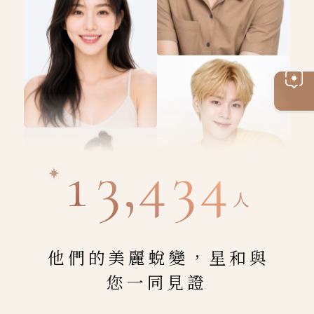
線上
客服
13,434
人
他們的美麗蛻變，星和與
您一同見證