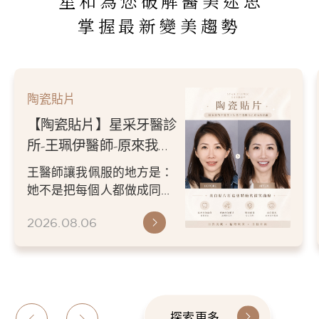
星和為您破解醫美迷思
掌握最新變美趨勢
陶瓷貼片
【陶瓷貼片】星采牙醫診
所-王珮伊醫師-原來我的
不愛笑，只是不喜歡自己
王醫師讓我佩服的地方是：
原本的牙齒
她不是把每個人都做成同一
種漂亮。 而是讓每個人變成
2026.08.06
更適合自己的樣子。 現...
探索更多