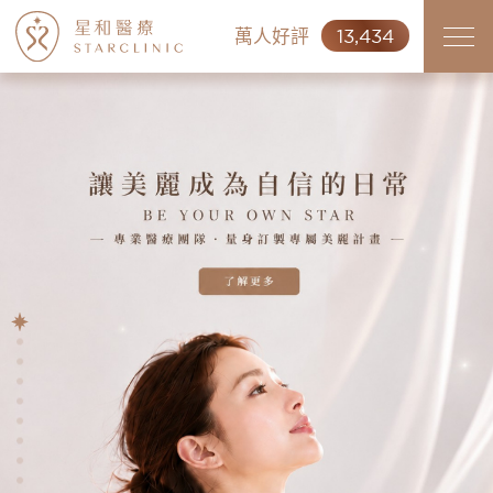
萬人好評
13,434