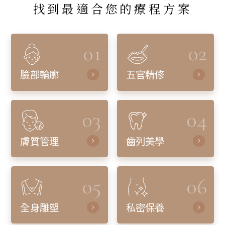
找到最適合您的療程方案
01
02
臉部輪廓
五官精修
03
04
膚質管理
齒列美學
05
06
全身雕塑
私密保養