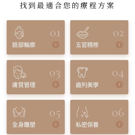
找到最適合您的療程方案
01
02
臉部輪廓
五官精修
03
04
膚質管理
齒列美學
05
06
全身雕塑
私密保養