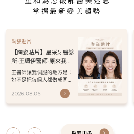
星和為您破解醫美迷思
掌握最新變美趨勢
陶瓷貼片
【陶瓷貼片】星采牙醫診
所-王珮伊醫師-從門牙縫
到自信笑容：美白貼片打
王珮伊醫師在規劃貼片時，
造更精緻的微笑曲線
除了考量牙齒本身條件，也
會從臉型比例、唇型弧度、
2026.06.26
微笑方式等細節出發，協助
患者...
探索更多