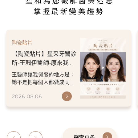
星和為您破解醫美迷思
掌握最新變美趨勢
陶瓷貼片
【陶瓷貼片】星采牙醫診
所-王珮伊醫師-原來我的
不愛笑，只是不喜歡自己
王醫師讓我佩服的地方是：
原本的牙齒
她不是把每個人都做成同一
種漂亮。 而是讓每個人變成
2026.08.06
更適合自己的樣子。 現...
探索更多