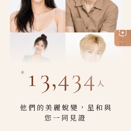
線上
客服
13,434
人
他們的美麗蛻變，星和與
您一同見證