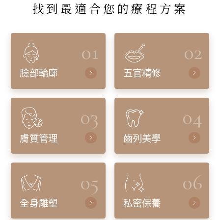
找到最適合您的療程方案
01
02
臉部輪廓
五官精修
03
04
膚質管理
齒列美學
05
06
全身雕塑
私密保養