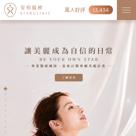
萬人好評
13,434