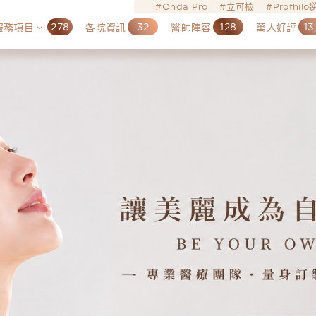
Onda Pro
立可檢
Profhil
278
32
128
13
服務項目
各院資訊
醫師陣容
萬人好評