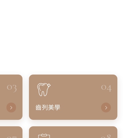
03
04
齒列美學
07
08