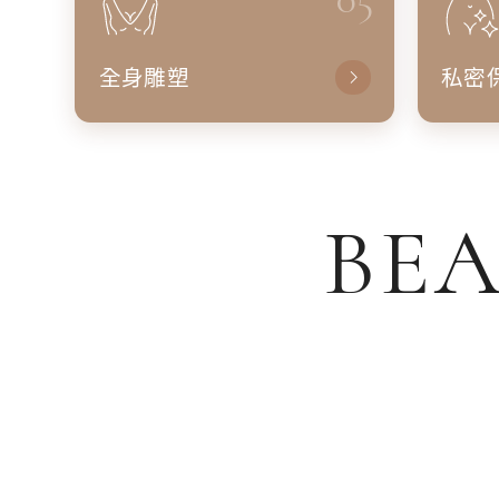
全身雕塑
私密
BEA