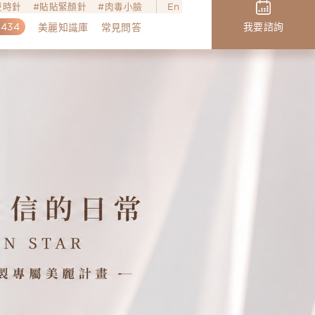
o逆時針
貼貼緊顏針
肉毒小臉
En
,434
我要諮詢
美麗知識庫
常見問答