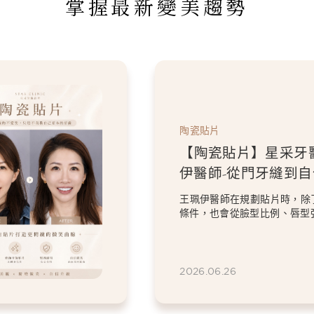
掌握最新變美趨勢
陶瓷貼片
【陶瓷貼片】星采牙
伊醫師-從門牙縫到
白貼片打造更精緻的
王珮伊醫師在規劃貼片時，除
條件，也會從臉型比例、唇型
等細節出發，協助患者...
2026.06.26