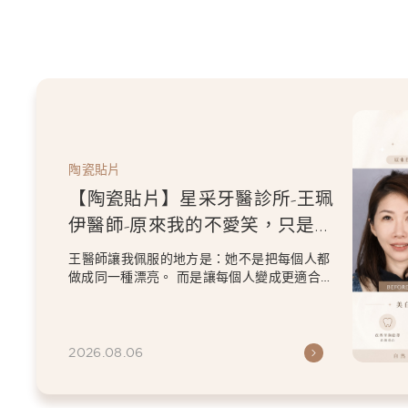
陶瓷貼片
【陶瓷貼片】星采牙醫診所-王珮
伊醫師-原來我的不愛笑，只是不
喜歡自己原本的牙齒
王醫師讓我佩服的地方是：她不是把每個人都
做成同一種漂亮。 而是讓每個人變成更適合自
己的樣子。 現...
2026.08.06