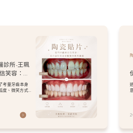
醫診所-王珮
自信笑容：美
微笑曲線
了考量牙齒本身
弧度、微笑方式
虎
2