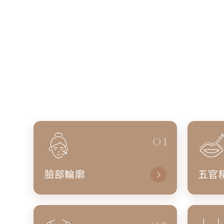
01
臉部輪廓
五官
05