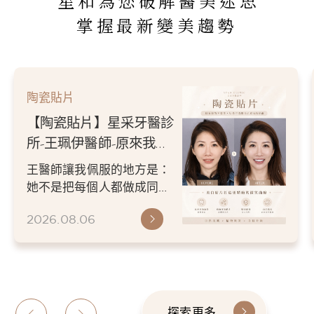
星和為您破解醫美迷思
掌握最新變美趨勢
陶瓷貼片
【陶瓷貼片】星采牙醫診
所-王珮伊醫師-原來我的
不愛笑，只是不喜歡自己
王醫師讓我佩服的地方是：
原本的牙齒
她不是把每個人都做成同一
種漂亮。 而是讓每個人變成
2026.08.06
更適合自己的樣子。 現...
探索更多