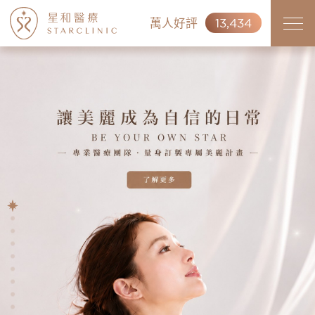
萬人好評
13,434