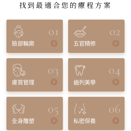
找到最適合您的療程方案
01
02
臉部輪廓
五官精修
03
04
膚質管理
齒列美學
05
06
全身雕塑
私密保養