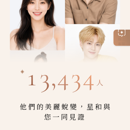
線上
客服
13,434
人
他們的美麗蛻變，星和與
您一同見證