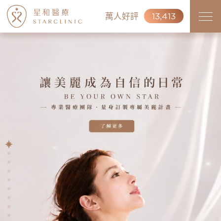
萬人好評
13,413