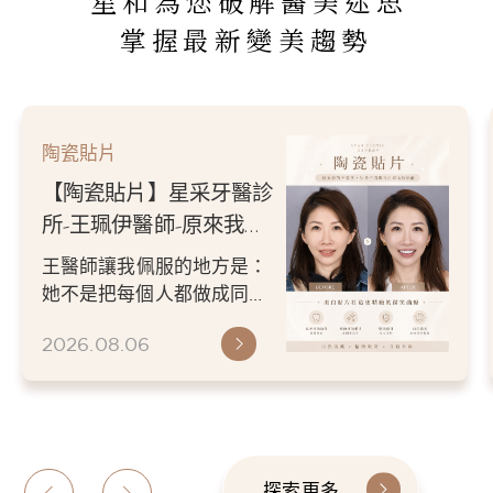
星和為您破解醫美迷思
掌握最新變美趨勢
陶瓷貼片
【陶瓷貼片】星采牙醫診
所-王珮伊醫師-原來我的
不愛笑，只是不喜歡自己
王醫師讓我佩服的地方是：
原本的牙齒
她不是把每個人都做成同一
種漂亮。 而是讓每個人變成
2026.08.06
更適合自己的樣子。 現...
探索更多