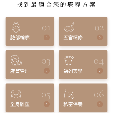
找到最適合您的療程方案
01
02
臉部輪廓
五官精修
03
04
膚質管理
齒列美學
05
06
全身雕塑
私密保養