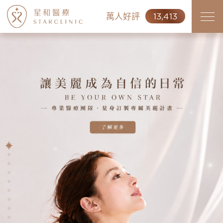
萬人好評
13,413