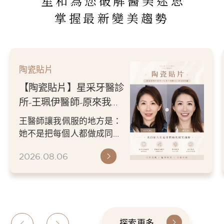
星和為您破解醫美迷思
掌握最新變美趨勢
陶瓷貼片
【陶瓷貼片】星采牙醫診
所-王珮伊醫師-原來我的
不愛笑，只是不喜歡自己
王醫師讓我佩服的地方是：
原本的牙齒
她不是把每個人都做成同一
種漂亮。 而是讓每個人變成
2026.08.06
更適合自己的樣子。 現...
探索更多