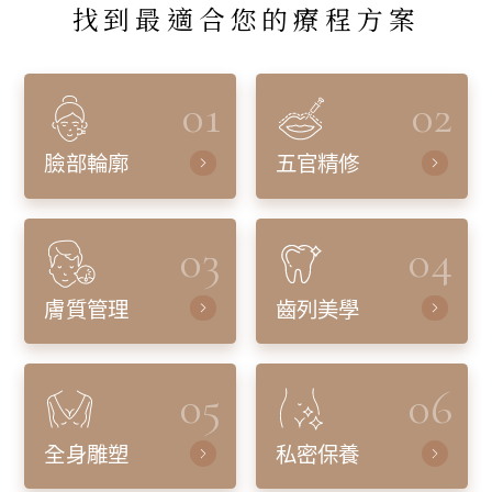
找到最適合您的療程方案
01
02
臉部輪廓
五官精修
03
04
膚質管理
齒列美學
05
06
全身雕塑
私密保養