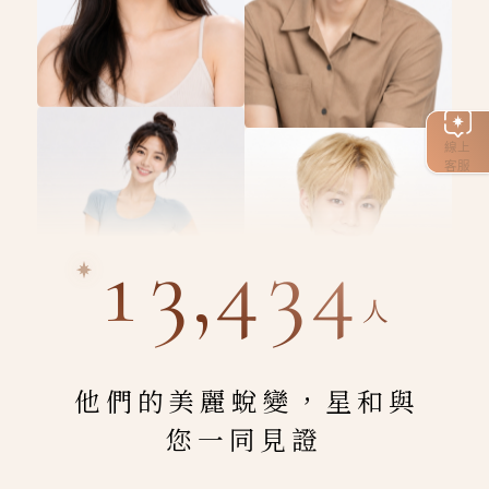
線上
客服
13,434
人
他們的美麗蛻變，星和與
您一同見證