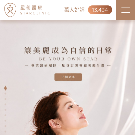
萬人好評
13,434