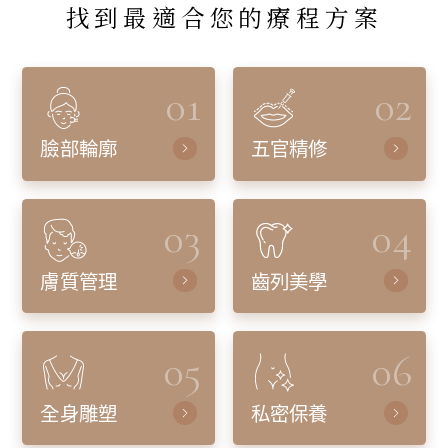
找到最適合您的療程方案
01
02
臉部輪廓
五官精修
03
04
膚質管理
齒列美學
05
06
全身雕塑
私密保養