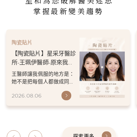
星和為您破解醫美迷思
掌握最新變美趨勢
陶瓷貼片
【陶瓷貼片】星采牙醫診
所-王珮伊醫師-原來我的
不愛笑，只是不喜歡自己
王醫師讓我佩服的地方是：
原本的牙齒
她不是把每個人都做成同一
種漂亮。 而是讓每個人變成
2026.08.06
更適合自己的樣子。 現...
探索更多