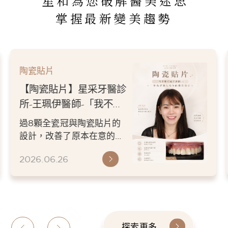
星和為您破解醫美迷思
掌握最新變美趨勢
陶瓷貼片
【陶瓷貼片】星采牙醫診
所-王珮伊醫師-「我不要
把虎牙磨掉。」，一場保
過8顆全瓷冠與陶瓷貼片的
留個人特色的微笑設計
設計，改善了原本在意的顏
色與修復問題，卻依然保留
2026.06.26
患者喜歡的虎牙特色。 因
為...
探索更多