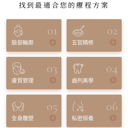
找到最適合您的療程方案
01
02
臉部輪廓
五官精修
03
04
膚質管理
齒列美學
05
06
全身雕塑
私密保養