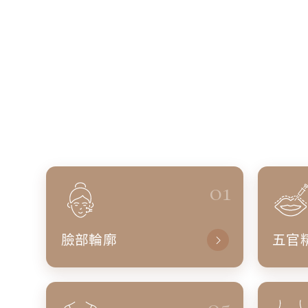
01
臉部輪廓
五官
05