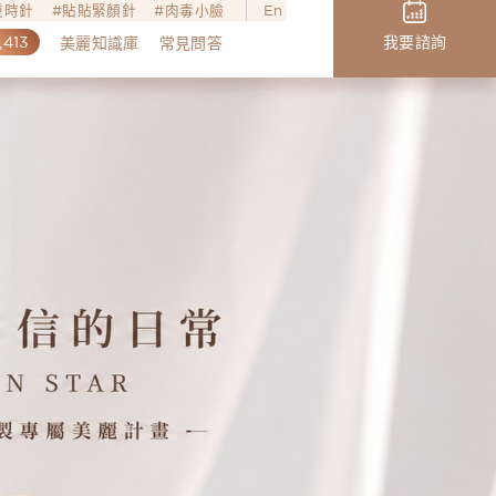
o逆時針
貼貼緊顏針
肉毒小臉
En
,413
我要諮詢
美麗知識庫
常見問答