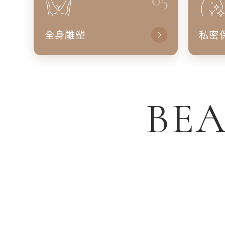
全身雕塑
私密
BEA