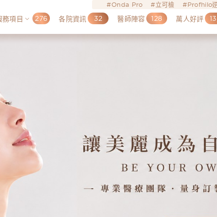
Onda Pro
立可檢
Profhil
276
32
128
13
服務項目
各院資訊
醫師陣容
萬人好評