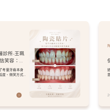
醫診所-王珮
自信笑容：美
微笑曲線
了考量牙齒本身
弧度、微笑方式
虎
2