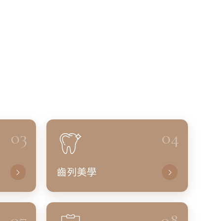
03
04
齒列美學
07
08