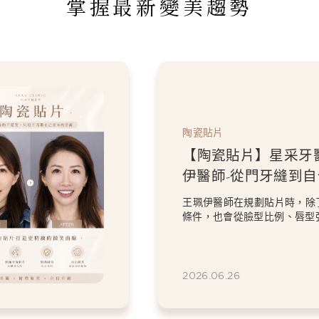
掌握最新變美趨勢
陶瓷貼片
【陶瓷貼片】星采牙
伊醫師-從門牙縫到
白貼片打造更精緻的
王珮伊醫師在規劃貼片時，除
條件，也會從臉型比例、唇型
等細節出發，協助患者...
2026.06.26