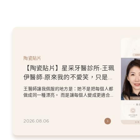
陶瓷貼片
【陶瓷貼片】星采牙醫診所-王珮
伊醫師-原來我的不愛笑，只是不
喜歡自己原本的牙齒
王醫師讓我佩服的地方是：她不是把每個人都
做成同一種漂亮。 而是讓每個人變成更適合自
己的樣子。 現...
2026.08.06