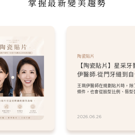
掌握最新變美趨勢
陶瓷貼片
【陶瓷貼片】星采牙
伊醫師-從門牙縫到
白貼片打造更精緻的
王珮伊醫師在規劃貼片時，除
條件，也會從臉型比例、唇型
等細節出發，協助患者...
2026.06.26