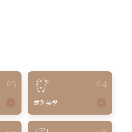
03
04
齒列美學
07
08