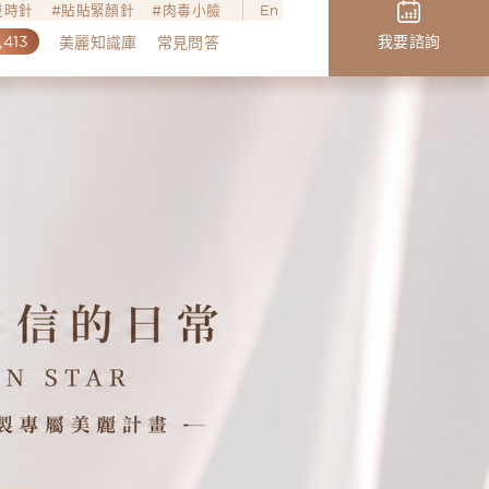
o逆時針
貼貼緊顏針
肉毒小臉
En
,413
我要諮詢
美麗知識庫
常見問答