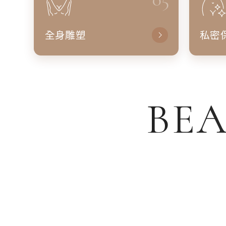
全身雕塑
私密
BEA