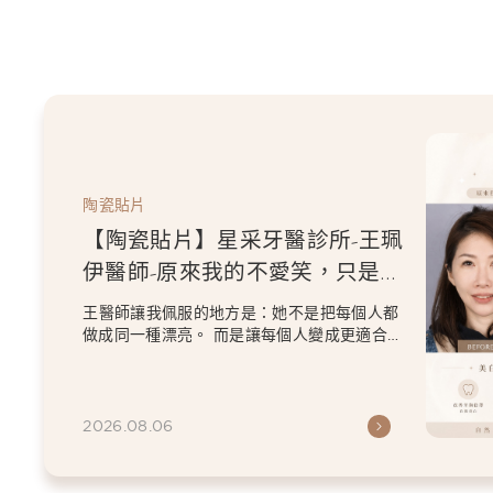
陶瓷貼片
【陶瓷貼片】星采牙醫診所-王珮
伊醫師-原來我的不愛笑，只是不
喜歡自己原本的牙齒
王醫師讓我佩服的地方是：她不是把每個人都
做成同一種漂亮。 而是讓每個人變成更適合自
己的樣子。 現...
2026.08.06