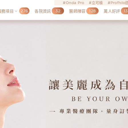
Onda Pro
立可檢
Profhil
276
32
128
13
服務項目
各院資訊
醫師陣容
萬人好評