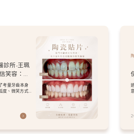
醫診所-王珮
自信笑容：美
微笑曲線
了考量牙齒本身
弧度、微笑方式
虎
2