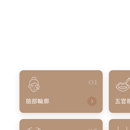
01
臉部輪廓
五官
05