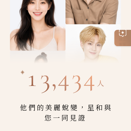
線上
客服
13,434
人
他們的美麗蛻變，星和與
您一同見證