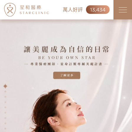
萬人好評
13,434