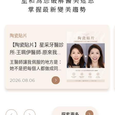
星和為您破解醫美迷思
掌握最新變美趨勢
陶瓷貼片
【陶瓷貼片】星采牙醫診
所-王珮伊醫師-原來我的
不愛笑，只是不喜歡自己
王醫師讓我佩服的地方是：
原本的牙齒
她不是把每個人都做成同一
種漂亮。 而是讓每個人變成
2026.08.06
更適合自己的樣子。 現...
探索更多