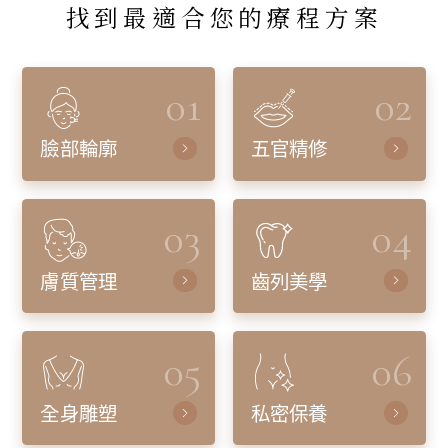
找到最適合您的療程方案
01
02
臉部輪廓
五官精修
03
04
膚質管理
齒列美學
05
06
全身雕塑
私密保養